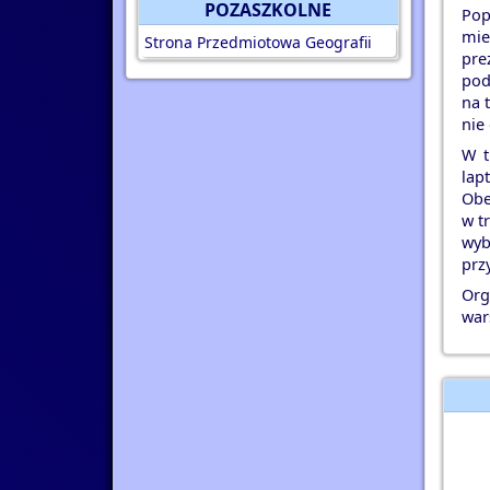
POZASZKOLNE
Pop
mie
Strona Przedmiotowa Geografii
pre
pod
na 
nie
W t
lap
Obe
w t
wyb
prz
Org
war