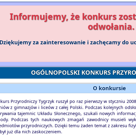
Informujemy, że konkurs zost
odwołania.
Dziękujemy za zainteresowanie i zachęcamy do udz
OGÓLNOPOLSKI KONKURS PRZYRO
O konkursie
kurs Przyrodniczy Tygrzyk ruszył po raz pierwszy w styczniu 200
niów z gimnazjów i liceów z całej Polski. Podczas kolejnych ods
rywania tajemnic Układu Słonecznego, szukali nowych informacji
ody. Podczas tych naukowych zmagań zawodnicy musieli wykaz
edmiotów przyrodniczych. Dzięki temu żaden temat z zakresu fizyki
 był już dla nich zaskoczeniem.