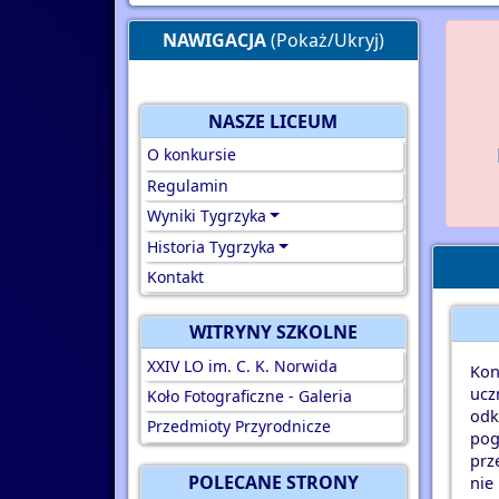
NAWIGACJA
(Pokaż/Ukryj)
NASZE LICEUM
O konkursie
Regulamin
Wyniki Tygrzyka
Historia Tygrzyka
Kontakt
WITRYNY SZKOLNE
XXIV LO im. C. K. Norwida
Kon
ucz
Koło Fotograficzne - Galeria
odk
Przedmioty Przyrodnicze
pog
prz
POLECANE STRONY
nie