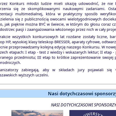
rzez Konkurs młodzi ludzie mieli okazję udowodnić, że nie 
rzenia się ze skomplikowanymi naukowymi zadaniami. Osta
zentacji multimedialnej, która w praktyczny sposób weryfi
zielenia się z publicznością owocami wielotygodniowych docie
to, jak pięknie można BYĆ w świecie, w którym do głosu coraz cz
 dostrzec pasji i zaangażowania włożonego przez nich w cały proje
rakcie wszystkich konkursowych lat rozdane zostały liczne, bar
top HP, wysokiej klasy teleskop BRESSER, aparaty cyfrowe, odtwarz
cnie przeprowadzamy kolejną edycję naszego Konkursu. W nowej f
rzech etapach: I etap - test z wiedzy i wskazanych lektur; II etap
ranego przedmiotu; III etap to krótkie zaprezentowanie swojej 
yrodniczych.
anizatorzy zabiegają, aby w składach jury pojawiali się
szawskich wyższych uczelni.
Nasi dotychczasowi sponsorzy
NASI DOTYCHCZASOWI SPONSORZY 