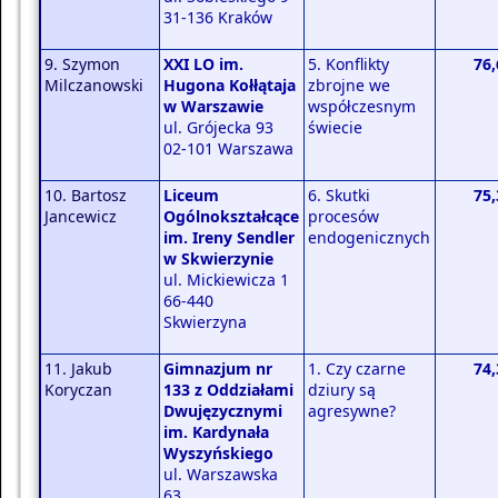
31-136 Kraków
9. Szymon
XXI LO im.
5. Konflikty
76,
Milczanowski
Hugona Kołłątaja
zbrojne we
w Warszawie
współczesnym
ul. Grójecka 93
świecie
02-101 Warszawa
10. Bartosz
Liceum
6. Skutki
75,
Jancewicz
Ogólnokształcące
procesów
im. Ireny Sendler
endogenicznych
w Skwierzynie
ul. Mickiewicza 1
66-440
Skwierzyna
11. Jakub
Gimnazjum nr
1. Czy czarne
74,
Koryczan
133 z Oddziałami
dziury są
Dwujęzycznymi
agresywne?
im. Kardynała
Wyszyńskiego
ul. Warszawska
63