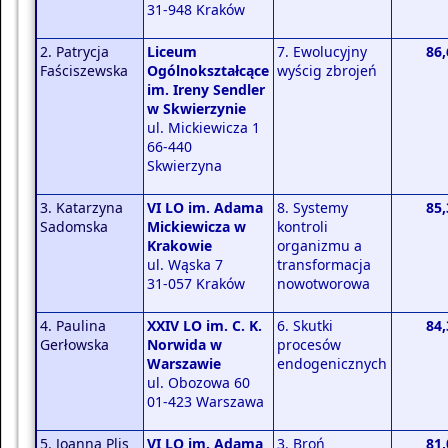
31-948 Kraków
2. Patrycja
Liceum
7. Ewolucyjny
86,
Faściszewska
Ogólnokształcące
wyścig zbrojeń
im. Ireny Sendler
w Skwierzynie
ul. Mickiewicza 1
66-440
Skwierzyna
3. Katarzyna
VI LO im. Adama
8. Systemy
85,
Sadomska
Mickiewicza w
kontroli
Krakowie
organizmu a
ul. Wąska 7
transformacja
31-057 Kraków
nowotworowa
4. Paulina
XXIV LO im. C. K.
6. Skutki
84,
Gerłowska
Norwida w
procesów
Warszawie
endogenicznych
ul. Obozowa 60
01-423 Warszawa
5. Joanna Plis
VI LO im. Adama
3. Broń
81,