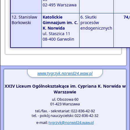
02-495 Warszawa
12. Stanisław
Katolickie
6. Skutki
74,
Borkowski
Gimnazjum im. C.
procesów
K. Norwida
endogenicznych
ul. Staszica 11
08-400 Garwolin
www.tygrzyk.norwid24.waw.pl
XXIV Liceum Ogólnokształcące im. Cypriana K. Norwida w
Warszawie
ul. Obozowa 60
01-423 Warszawa
tel./fax. - sekretariat: 022-836-42-92
tel. - pokój nauczycielski: 022-836-42-32
e-mail:
tygrzyk@norwid24.waw.pl