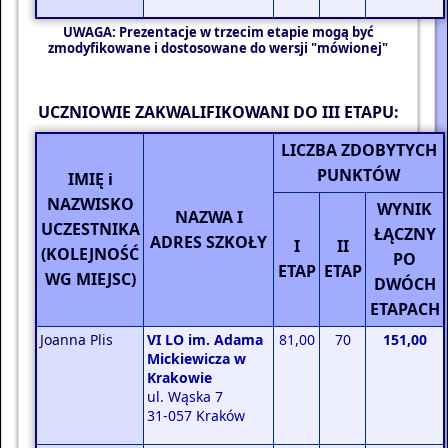
UWAGA:
Prezentacje w trzecim etapie mogą być
zmodyfikowane i dostosowane do wersji "mówionej"
UCZNIOWIE ZAKWALIFIKOWANI DO III ETAPU:
LICZBA ZDOBYTYCH
PUNKTÓW
IMIĘ i
NAZWISKO
WYNIK
NAZWA I
UCZESTNIKA
ŁĄCZNY
ADRES SZKOŁY
I
II
(KOLEJNOŚĆ
PO
ETAP
ETAP
WG MIEJSC)
DWÓCH
ETAPACH
Joanna Plis
VI LO im. Adama
81,00
70
151,00
Mickiewicza w
Krakowie
ul. Wąska 7
31-057 Kraków