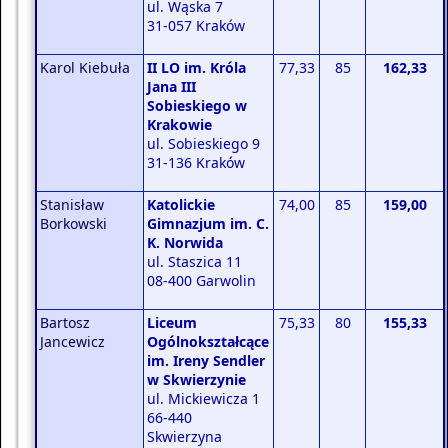
ul. Wąska 7
31-057 Kraków
Karol Kiebuła
II LO im. Króla
77,33
85
162,33
Jana III
Sobieskiego w
Krakowie
ul. Sobieskiego 9
31-136 Kraków
Stanisław
Katolickie
74,00
85
159,00
Borkowski
Gimnazjum im. C.
K. Norwida
ul. Staszica 11
08-400 Garwolin
Bartosz
Liceum
75,33
80
155,33
Jancewicz
Ogólnokształcące
im. Ireny Sendler
w Skwierzynie
ul. Mickiewicza 1
66-440
Skwierzyna