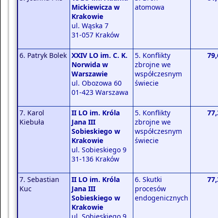
Mickiewicza w
atomowa
Krakowie
ul. Wąska 7
31-057 Kraków
6. Patryk Bolek
XXIV LO im. C. K.
5. Konflikty
79,
Norwida w
zbrojne we
Warszawie
współczesnym
ul. Obozowa 60
świecie
01-423 Warszawa
7. Karol
II LO im. Króla
5. Konflikty
77,
Kiebuła
Jana III
zbrojne we
Sobieskiego w
współczesnym
Krakowie
świecie
ul. Sobieskiego 9
31-136 Kraków
7. Sebastian
II LO im. Króla
6. Skutki
77,
Kuc
Jana III
procesów
Sobieskiego w
endogenicznych
Krakowie
ul. Sobieskiego 9