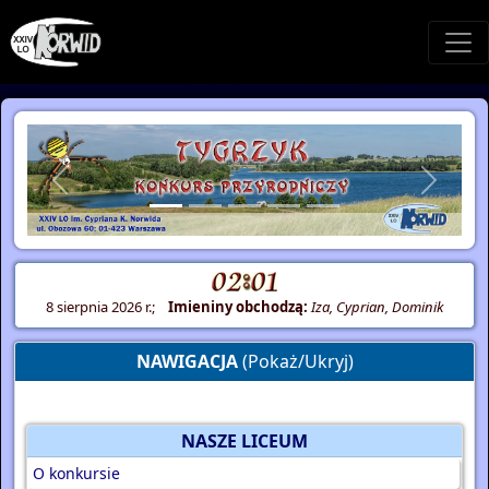
Poprzednie
Następ
8 sierpnia 2026 r.;
Imieniny obchodzą:
Iza, Cyprian, Dominik
NAWIGACJA
(Pokaż/Ukryj)
NASZE LICEUM
O konkursie