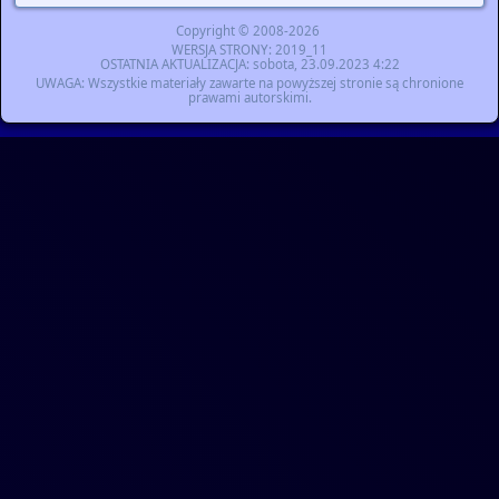
Copyright © 2008-2026
WERSJA STRONY
: 2019_11
OSTATNIA AKTUALIZACJA
:
sobota, 23.09.2023 4:22
UWAGA
: Wszystkie materiały zawarte na powyższej stronie są chronione
prawami autorskimi.