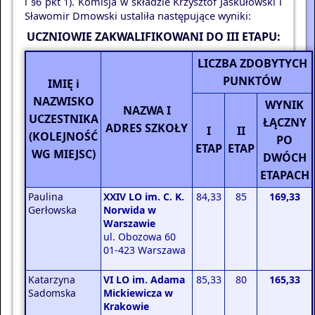
i §6 pkt 1). Komisja w składzie Krzysztof Jaskułowski i
Sławomir Dmowski ustaliła następujące wyniki:
UCZNIOWIE ZAKWALIFIKOWANI DO III ETAPU:
LICZBA ZDOBYTYCH
PUNKTÓW
IMIĘ i
NAZWISKO
WYNIK
NAZWA I
UCZESTNIKA
ŁĄCZNY
ADRES SZKOŁY
I
II
(KOLEJNOŚĆ
PO
ETAP
ETAP
WG MIEJSC)
DWÓCH
ETAPACH
Paulina
XXIV LO im. C. K.
84,33
85
169,33
Gerłowska
Norwida w
Warszawie
ul. Obozowa 60
01-423 Warszawa
Katarzyna
VI LO im. Adama
85,33
80
165,33
Sadomska
Mickiewicza w
Krakowie