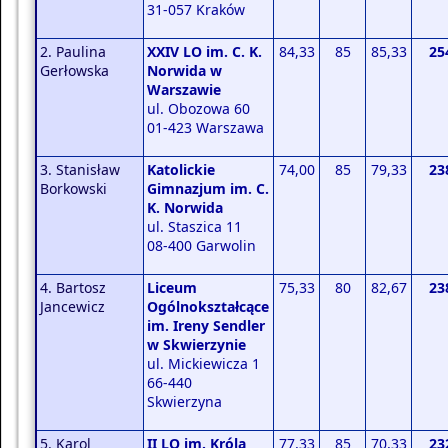
31-057 Kraków
2. Paulina
XXIV LO im. C. K.
84,33
85
85,33
25
Gerłowska
Norwida w
Warszawie
ul. Obozowa 60
01-423 Warszawa
3. Stanisław
Katolickie
74,00
85
79,33
23
Borkowski
Gimnazjum im. C.
K. Norwida
ul. Staszica 11
08-400 Garwolin
4. Bartosz
Liceum
75,33
80
82,67
23
Jancewicz
Ogólnokształcące
im. Ireny Sendler
w Skwierzynie
ul. Mickiewicza 1
66-440
Skwierzyna
5. Karol
II LO im. Króla
77,33
85
70,33
23