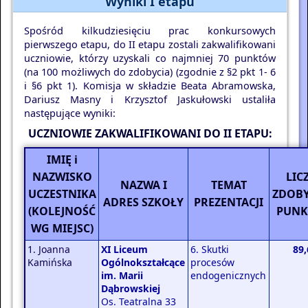
Wyniki I etapu
Spośród kilkudziesięciu prac konkursowych
pierwszego etapu, do II etapu zostali zakwalifikowani
uczniowie, którzy uzyskali co najmniej 70 punktów
(na 100 możliwych do zdobycia) (zgodnie z §2 pkt 1- 6
i §6 pkt 1). Komisja w składzie Beata Abramowska,
Dariusz Masny i Krzysztof Jaskułowski ustaliła
następujące wyniki:
UCZNIOWIE ZAKWALIFIKOWANI DO II ETAPU:
IMIĘ i
NAZWISKO
LIC
NAZWA I
TEMAT
UCZESTNIKA
ZDOB
ADRES SZKOŁY
PREZENTACJI
(KOLEJNOŚĆ
PUN
WG MIEJSC)
1. Joanna
XI Liceum
6. Skutki
89,
Kamińska
Ogólnokształcące
procesów
im. Marii
endogenicznych
Dąbrowskiej
Os. Teatralna 33