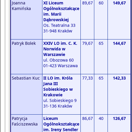
Joanna
XI Liceum
89,67
60
149,67
Kamińska
Ogólnokształcące
im. Marii
Dąbrowskiej
Os. Teatralna 33
31-948 Kraków
Patryk Bolek
XXIV LO im. C. K.
79,67
65
144,67
Norwida w
Warszawie
ul. Obozowa 60
01-423 Warszawa
Sebastian Kuc
II LO im. Króla
77,33
65
142,33
Jana III
Sobieskiego w
Krakowie
ul. Sobieskiego 9
31-136 Kraków
Patrycja
Liceum
86,67
40
126,67
Faściszewska
Ogólnokształcące
im. Ireny Sendler