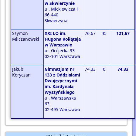
w Skwierzynie
ul. Mickiewicza 1
66-440
Skwierzyna
Szymon
XXI LO im.
76,67
45
121,67
Milczanowski
Hugona Kołłątaja
w Warszawie
ul. Grójecka 93
02-101 Warszawa
Jakub
Gimnazjum nr
74,33
0
74,33
Koryczan
133 z Oddziałami
Dwujęzycznymi
im. Kardynała
Wyszyńskiego
ul. Warszawska
63
02-495 Warszawa