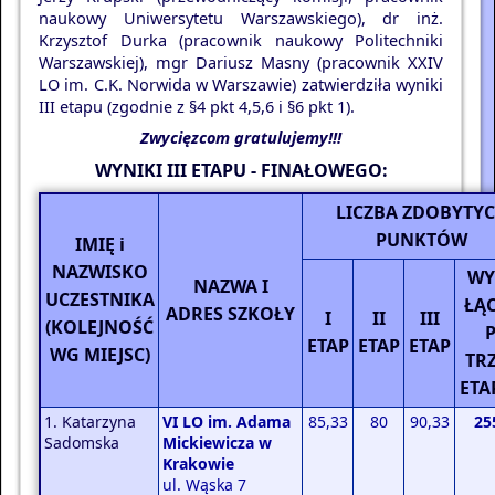
naukowy Uniwersytetu Warszawskiego), dr inż.
Krzysztof Durka (pracownik naukowy Politechniki
Warszawskiej), mgr Dariusz Masny (pracownik XXIV
LO im. C.K. Norwida w Warszawie) zatwierdziła wyniki
III etapu (zgodnie z §4 pkt 4,5,6 i §6 pkt 1).
Zwycięzcom gratulujemy!!!
WYNIKI III ETAPU - FINAŁOWEGO:
LICZBA ZDOBYTY
PUNKTÓW
IMIĘ i
NAZWISKO
WY
NAZWA I
UCZESTNIKA
ŁĄ
ADRES SZKOŁY
I
II
III
(KOLEJNOŚĆ
ETAP
ETAP
ETAP
WG MIEJSC)
TR
ETA
1. Katarzyna
VI LO im. Adama
85,33
80
90,33
25
Sadomska
Mickiewicza w
Krakowie
ul. Wąska 7